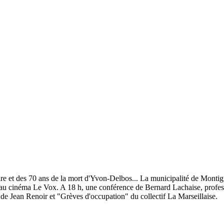
e et des 70 ans de la mort d'Yvon-Delbos... La municipalité de Montigna
edi 10 juin au cinéma Le Vox. A 18 h, une conférence de Bernard Lachaise, p
», de Jean Renoir et "Grèves d'occupation" du collectif La Marseillaise.