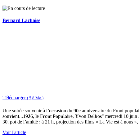
Bernard Lachaise
Télécharger
( 5,8 Mo )
Une soirée souvenir à l’occasion du 90e anniversaire du Front populair
s𝐨u𝐯i𝐞n𝐭...𝟏9𝟑6, 𝐥e F𝐫o𝐧t P𝐨p𝐮l𝐚i𝐫e, 𝐘v𝐨n D𝐞l𝐛o𝐬" mercr
30, pot de l’amitié ; à 21 h, projection des films « La Vie est à nous 
Voir l'article