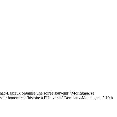
c-Lascaux organise une soirée souvenir "𝐌o𝐧t𝐢g𝐧a𝐜 𝐬e
rofesseur honoraire d’histoire à l’Université Bordeaux-Montaigne ; à 19 h