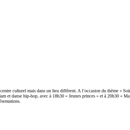
ntre culturel mais dans un lieu différent. A l’occasion du thème « Soirée
slam et danse hip-hop, avec à 18h30 « Jeunes princes » et à 20h30 « Mar
ésentations.