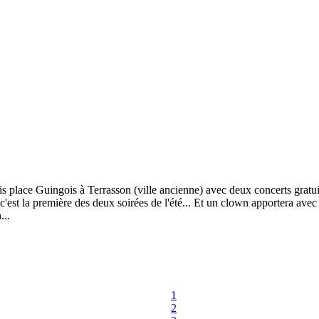
 place Guingois à Terrasson (ville ancienne) avec deux concerts gratuits
, c'est la première des deux soirées de l'été... Et un clown apportera av
...
1
2