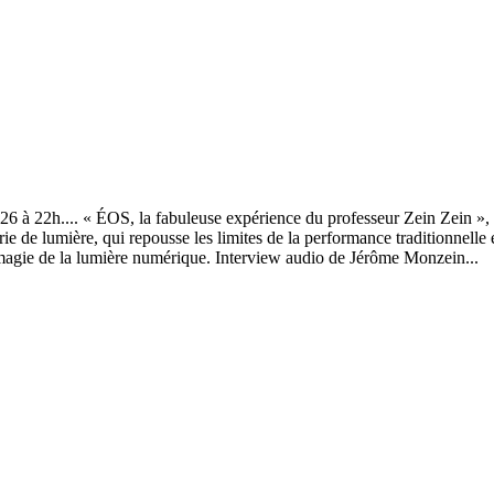
2026 à 22h.... « ÉOS, la fabuleuse expérience du professeur Zein Zein »,
glerie de lumière, qui repousse les limites de la performance traditionne
la magie de la lumière numérique. Interview audio de Jérôme Monzein...