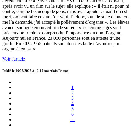
décédé en 2019 à Brive suite à un AVC. Deux ou trois ans avant,
après avoir vu un film sur le sujet, elle explique : « il était ni pour, ni
contre, comme beaucoup de gens, mais avait ajouter : quand on est
mort, on peut faire ce que l’on veut. Et donc, tout de suite quand on
me l’a demandé, j’ai accepté le prélèvement d’organes ». Les élèves
avaient souligné en ouverture de soirée : « les témoignages sont
précieux pour mieux comprendre l’importance du don d’organe.
Aujourd’hui en France, 23.000 personnes sont en attente d’une
greffe. En 2025, 966 patients sont décédés faute d’avoir reçu un
organe à temps. »
Voir l'article
Publié le
16/06/2026 à 12:10
par
Alain Rassat
1
2
3
4
5
6
…